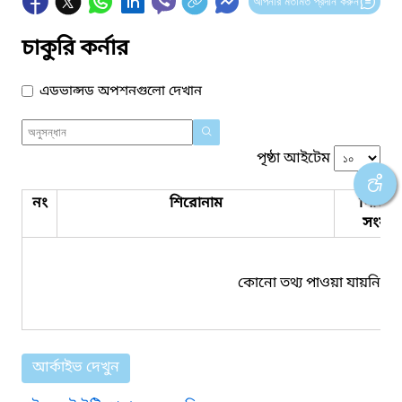
আপনার মতামত প্রদান করুন
চাকুরি কর্নার
এডভান্সড অপশনগুলো দেখান
পৃষ্ঠা আইটেম
নং
শিরোনাম
পিডিএ
সংযুক্ত
কোনো তথ্য পাওয়া যায়নি।
আর্কাইভ দেখুন