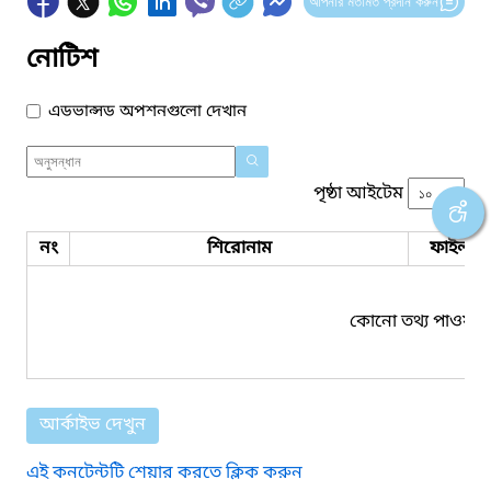
আপনার মতামত প্রদান করুন
নোটিশ
এডভান্সড অপশনগুলো দেখান
পৃষ্ঠা আইটেম
নং
শিরোনাম
ফাইল সম
কোনো তথ্য পাওয়া য
আর্কাইভ দেখুন
এই কনটেন্টটি শেয়ার করতে ক্লিক করুন